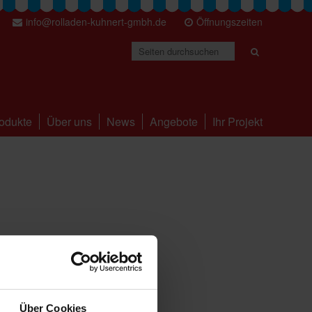
info@rolladen-kuhnert-gmbh.de
Öffnungszeiten
odukte
Über uns
News
Angebote
Ihr Projekt
an (iSFP)
Über Cookies