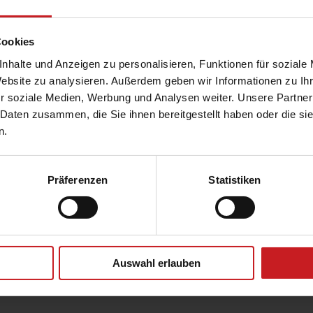
it der BEG EM
die relevanteste Förderung vorgestellt. Der
ne Fortführung der BEG EM. Voraussetzung ist, dass das
Cookies
nhalte und Anzeigen zu personalisieren, Funktionen für soziale
Website zu analysieren. Außerdem geben wir Informationen zu I
 und spricht anschließend individuelle Empfehlungen aus,
r soziale Medien, Werbung und Analysen weiter. Unsere Partner
chten.
 Daten zusammen, die Sie ihnen bereitgestellt haben oder die s
n.
iSFP weitere 5 % Förderung hinzu, sodass Sie eine
en erhalten. Das
maximal förderfähige
.000 €
jährlich. Dies entspricht einer Förderhöhe von bis
Präferenzen
Statistiken
 der BEG EM das maximal förderfähige
%
gefördert. Wie bei der BEG EM auch, kann der iSFP bis
m Ergänzungskredit von bis zu 120.000 € kombiniert
Auswahl erlauben