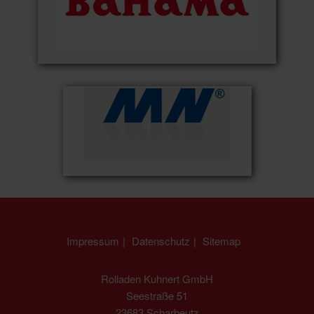
Impressum
Datenschutz
Sitemap
Rolladen Kuhnert GmbH
Seestraße 51
23683 Scharbeutz