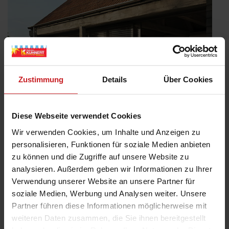
Zustimmung
Details
Über Cookies
Diese Webseite verwendet Cookies
Wir verwenden Cookies, um Inhalte und Anzeigen zu
personalisieren, Funktionen für soziale Medien anbieten
Trendthema energetische Sanierung
zu können und die Zugriffe auf unsere Website zu
analysieren. Außerdem geben wir Informationen zu Ihrer
Veröffentlicht
5. September 2023
am
Verwendung unserer Website an unsere Partner für
Wie machen Sie Ihre Immobilie zukunftssicher? Das Erreichen
soziale Medien, Werbung und Analysen weiter. Unsere
der Klimaschutzziele und hohe Energiepreise erfordern ein
Umdenken in vielerlei Hinsicht. Es ist eines DER Trendthemen,
Partner führen diese Informationen möglicherweise mit
doch was genau ist eigentlich energetisches Sanieren?Bei einer
weiteren Daten zusammen, die Sie ihnen bereitgestellt
energetischen Sanierung von Gebäuden und Wohnungen handelt