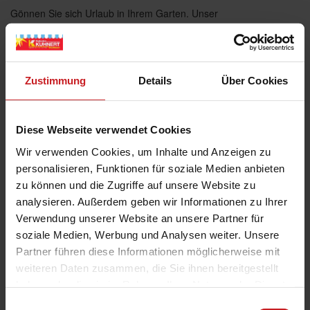
Gönnen Sie sich Urlaub in Ihrem Garten. Unser
leichtes Sonnensegel begeistert durch die
charakteristische quadratische Tuchform und bietet
eine perfekte Kombination von modernem Design
und hochwertiger Verschattung – ganz gleich, ob
Zustimmung
Details
Über Cookies
freistehend oder an der Wand montiert. Die
Kurbelbedienung ermöglicht ein einfaches Ein- und
Ausfahren – ohne Stromversorgung und Verlegen
Diese Webseite verwendet Cookies
von Kabeln.
Wir verwenden Cookies, um Inhalte und Anzeigen zu
personalisieren, Funktionen für soziale Medien anbieten
zu können und die Zugriffe auf unsere Website zu
Brillante Extras
analysieren. Außerdem geben wir Informationen zu Ihrer
Verwendung unserer Website an unsere Partner für
soziale Medien, Werbung und Analysen weiter. Unsere
Weitere Informationen zu Ausstattungs-
Extras Sonea Sonnensegel
Partner führen diese Informationen möglicherweise mit
weiteren Daten zusammen, die Sie ihnen bereitgestellt
haben oder die sie im Rahmen Ihrer Nutzung der Dienste
gesammelt haben.
Farben & Stoffe
Einwilligungsauswahl