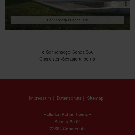
Sonnensegel Sonea S70
Beitragsnavigation
Sonnensegel Sonea S50
Glasleisten-Schattierungen
Impressum
Datenschutz
Sitemap
Rolladen Kuhnert GmbH
Seestraße 51
23683 Scharbeutz