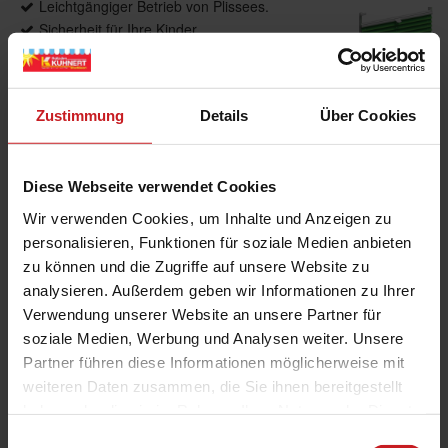
Leichtgängiger Betrieb von Plissees.
Sicherheit für Ihre Kinder
Sonderformen möglich
Wabenplissees
Zustimmung
Details
Über Cookies
Produktdetails
Diese Webseite verwendet Cookies
max. Breite: 2300 mm
Wir verwenden Cookies, um Inhalte und Anzeigen zu
max. Höhe: 4000 mm
personalisieren, Funktionen für soziale Medien anbieten
max. Fläche: 6,00 m²
zu können und die Zugriffe auf unsere Website zu
Bedienung: Kette, Schnur, Griff, Griffleiste,
analysieren. Außerdem geben wir Informationen zu Ihrer
Elektroantrieb
Verwendung unserer Website an unsere Partner für
Führung: Optional, seitlich mit Seil
soziale Medien, Werbung und Analysen weiter. Unsere
Anwendungsbereiche: Für Fenster, Dachfenster,
Partner führen diese Informationen möglicherweise mit
Türen, Bildschirmarbeitsplätze
weiteren Daten zusammen, die Sie ihnen bereitgestellt
Montage: An Wand, Decken und in der
haben oder die sie im Rahmen Ihrer Nutzung der Dienste
Glasleiste sowie über Klemmträger. Auch als mit
gesammelt haben.
Einwilligungsauswahl
Klebeleiste direkt auf die Glasscheibe verfügbar.