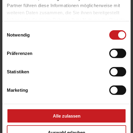
Partner führen diese Informationen möglicherweise mit
weiteren Daten zusammen, die Sie ihnen bereitgestellt
haben oder die sie im Rahmen Ihrer Nutzung der Dienste
gesammelt haben.
Einwilligungsauswahl
Notwendig
Präferenzen
Statistiken
Halbgeschlossene Gelenkarm-Markise Terrea H60
Marketing
Alle zulassen
Auswahl erlauben