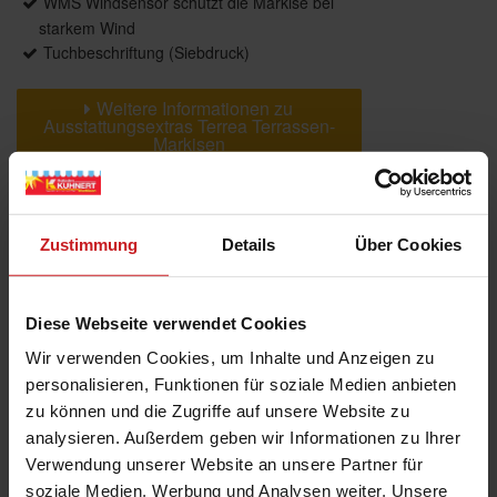
WMS Windsensor schützt die Markise bei
starkem Wind
Tuchbeschriftung (Siebdruck)
Weitere Informationen zu
Ausstattungsextras Terrea Terrassen-
Markisen
Farben & Stoffe
Zustimmung
Details
Über Cookies
Weitere Informationen
Diese Webseite verwendet Cookies
Das könnte Sie auch interessieren
Wir verwenden Cookies, um Inhalte und Anzeigen zu
personalisieren, Funktionen für soziale Medien anbieten
zu können und die Zugriffe auf unsere Website zu
analysieren. Außerdem geben wir Informationen zu Ihrer
Verwendung unserer Website an unsere Partner für
soziale Medien, Werbung und Analysen weiter. Unsere