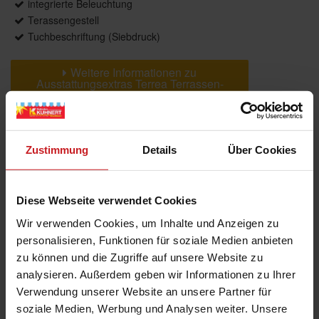
integrierte Beleuchtung
Terassengestell
Tuchbeschriftung (Siebdruck)
Weitere Informationen zu
Ausstattungsextras Terrea Terrassen-
Markisen
Zustimmung
Details
Über Cookies
Farben & Stoffe
Weitere Informationen
Diese Webseite verwendet Cookies
Wir verwenden Cookies, um Inhalte und Anzeigen zu
Das könnte Sie auch interessieren
personalisieren, Funktionen für soziale Medien anbieten
zu können und die Zugriffe auf unsere Website zu
analysieren. Außerdem geben wir Informationen zu Ihrer
Verwendung unserer Website an unsere Partner für
soziale Medien, Werbung und Analysen weiter. Unsere