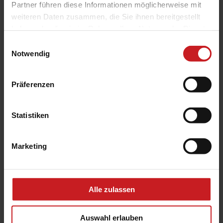
Partner führen diese Informationen möglicherweise mit
weiteren Daten zusammen, die Sie ihnen bereitgestellt
haben oder die sie im Rahmen Ihrer Nutzung der Dienste
gesammelt haben.
Einwilligungsauswahl
Notwendig
Präferenzen
Statistiken
Marketing
Halbgeschlossene Gelenkarm-Markise Terrea H60
Alle zulassen
Auswahl erlauben