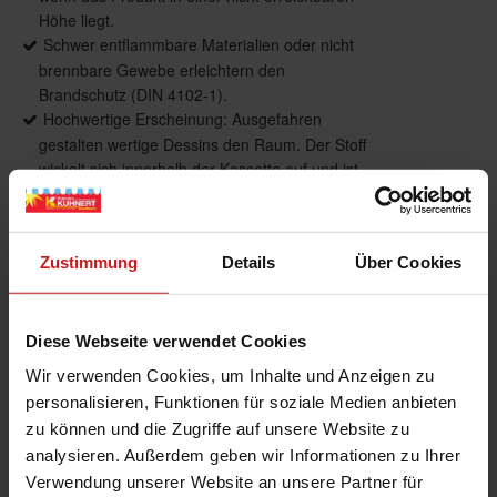
Höhe liegt.
Schwer entflammbare Materialien oder nicht
brennbare Gewebe erleichtern den
Brandschutz (DIN 4102-1).
Hochwertige Erscheinung: Ausgefahren
gestalten wertige Dessins den Raum. Der Stoff
wickelt sich innerhalb der Kassette auf und ist
in eingefahrenem Zustand nicht sichtbar.
Zustimmung
Details
Über Cookies
Produktdetails
Diese Webseite verwendet Cookies
max. Breite: 3.000 mm
max. Höhe: 4.000 mm
Wir verwenden Cookies, um Inhalte und Anzeigen zu
Bedienung: Motor
personalisieren, Funktionen für soziale Medien anbieten
Führung: Führungsschienen
zu können und die Zugriffe auf unsere Website zu
Anwendungsbereiche: Verdunkelung von
analysieren. Außerdem geben wir Informationen zu Ihrer
horizontalen Flächen bspw. Lichtkuppeln
Verwendung unserer Website an unsere Partner für