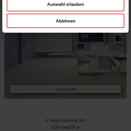
Auswahl erlauben
Ablehnen
VDA easyZIP
Beitragsnavigation
Seiten-Markise 390
VDA easyZIP